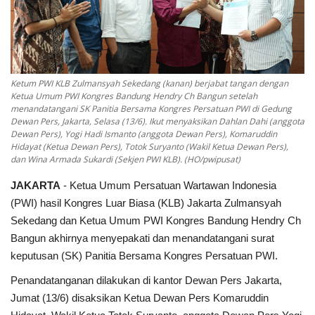
Ketum PWI KLB Zulmansyah Sekedang (kanan) berjabat tangan dengan
Ketua Umum PWI Kongres Bandung Hendry Ch Bangun setelah
menandatangani SK Panitia Bersama Kongres Persatuan PWI di Gedung
Dewan Pers, Jakarta, Selasa (13/6). Ikut menyaksikan Dahlan Dahi (anggota
Dewan Pers), Yogi Hadi Ismanto (anggota Dewan Pers), Komaruddin
Hidayat (Ketua Dewan Pers), Totok Suryanto (Wakil Ketua Dewan Pers),
dan Wina Armada Sukardi (Sekjen PWI KLB). (HO/pwipusat)
JAKARTA
- Ketua Umum Persatuan Wartawan Indonesia
(PWI) hasil Kongres Luar Biasa (KLB) Jakarta Zulmansyah
Sekedang dan Ketua Umum PWI Kongres Bandung Hendry Ch
Bangun akhirnya menyepakati dan menandatangani surat
keputusan (SK) Panitia Bersama Kongres Persatuan PWI.
Penandatanganan dilakukan di kantor Dewan Pers Jakarta,
Jumat (13/6) disaksikan Ketua Dewan Pers Komaruddin