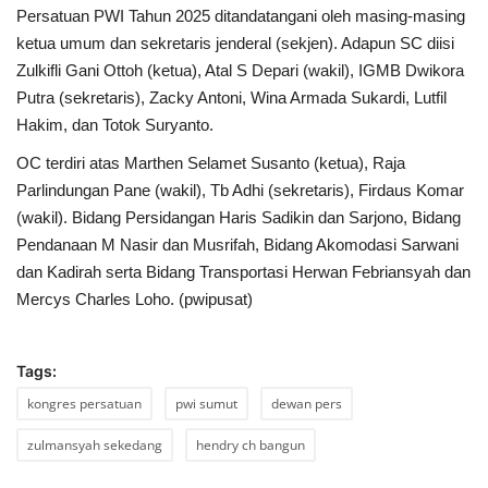
Persatuan PWI Tahun 2025 ditandatangani oleh masing-masing
ketua umum dan sekretaris jenderal (sekjen). Adapun SC diisi
Zulkifli Gani Ottoh (ketua), Atal S Depari (wakil), IGMB Dwikora
Putra (sekretaris), Zacky Antoni, Wina Armada Sukardi, Lutfil
Hakim, dan Totok Suryanto.
OC terdiri atas Marthen Selamet Susanto (ketua), Raja
Parlindungan Pane (wakil), Tb Adhi (sekretaris), Firdaus Komar
(wakil). Bidang Persidangan Haris Sadikin dan Sarjono, Bidang
Pendanaan M Nasir dan Musrifah, Bidang Akomodasi Sarwani
dan Kadirah serta Bidang Transportasi Herwan Febriansyah dan
Mercys Charles Loho. (pwipusat)
Tags:
kongres persatuan
pwi sumut
dewan pers
zulmansyah sekedang
hendry ch bangun