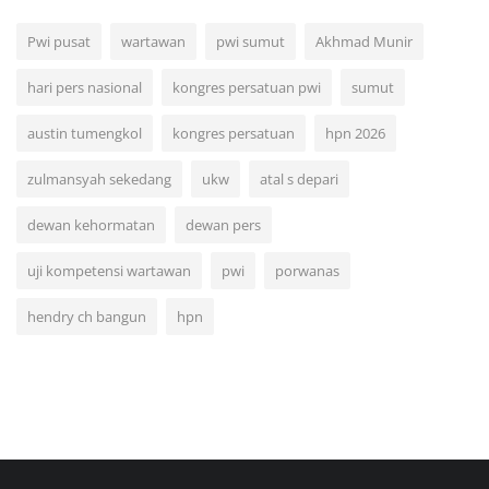
Pwi pusat
wartawan
pwi sumut
Akhmad Munir
hari pers nasional
kongres persatuan pwi
sumut
austin tumengkol
kongres persatuan
hpn 2026
zulmansyah sekedang
ukw
atal s depari
dewan kehormatan
dewan pers
uji kompetensi wartawan
pwi
porwanas
hendry ch bangun
hpn