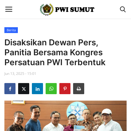
Berita
Home
Disaksikan Dewan Pers,
Panitia Bersama Kongres
Berita
Persatuan PWI Terbentuk
Contact
Jun 13, 2025 - 15:01
Gallery