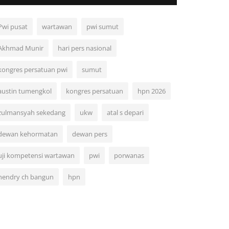
Pwi pusat
wartawan
pwi sumut
Akhmad Munir
hari pers nasional
kongres persatuan pwi
sumut
austin tumengkol
kongres persatuan
hpn 2026
zulmansyah sekedang
ukw
atal s depari
dewan kehormatan
dewan pers
uji kompetensi wartawan
pwi
porwanas
hendry ch bangun
hpn