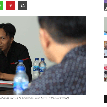
nal asal Sumut H Tribuana Said MDS. (HO/pwisumut)