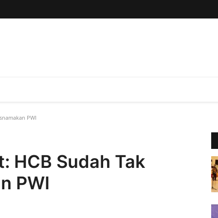
asnamakan PWI
t: HCB Sudah Tak
an PWI