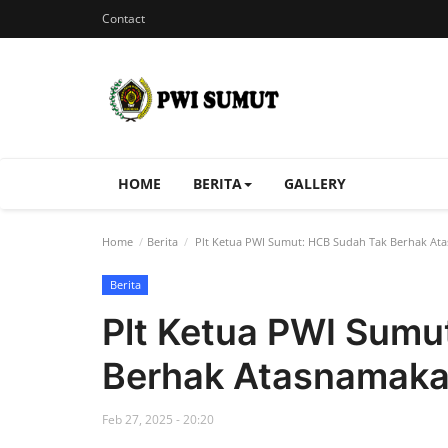
Contact
HOME
BERITA
GALLERY
Home
Berita
Plt Ketua PWI Sumut: HCB Sudah Tak Berhak At
Berita
Plt Ketua PWI Sumu
Berhak Atasnamak
Feb 27, 2025 - 20:20