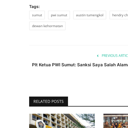
Tags:
sumut
pwi sumut
austin tumengkol
hendry c
dewan kehormatan
PREVIOUS ARTIC
Plt Ketua PWI Sumut: Sanksi Saya Salah Alam
RELATED POSTS