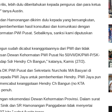
ilis, lebih dulu diberitahukan kepada pengurus dan para ketua
 tanya Austin.
dan Hamonangan dikirim dulu kepada yang bersangkutan,
a pemberhentian hasil konsultasi dan komunikasi dengan
rmatan PWI Pusat. Sebaliknya, sanksi kami diputuskan
gun sudah dicabut keanggotaannya dari PWI dan tidak
tusan Dewan Kehormatan PWI Pusat No 50/VII/DK/PWI-P/SK-
dap Sdr Hendry Ch Bangun,” katanya, Kamis (27/2).
a DK PWI Pusat dan Sekretaris Nurcholis MA Basyari di
i kepada PWI Jaya untuk pemberhentian Hendry. PWI Jaya pun
 mencabut keanggotaan Hendry Ch Bangun (no KTA
n penuh.
 dengan rekomendasi Dewan Kehormatan Provinsi. Dalam surat
a Sinik dan SR Hamonangan Panggabean tidak menyertai
T kita,” sebut Austin tegas.