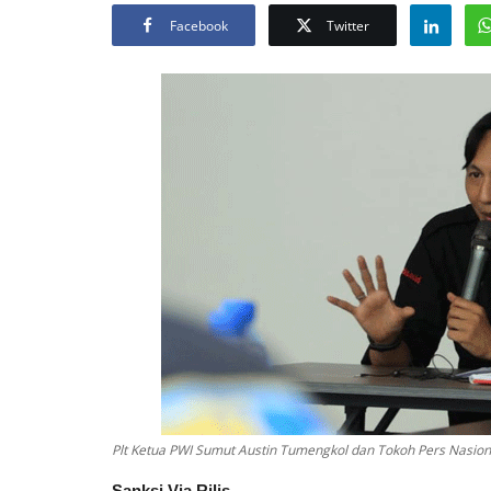
Facebook
Twitter
Plt Ketua PWI Sumut Austin Tumengkol dan Tokoh Pers Nasio
Sanksi Via Rilis