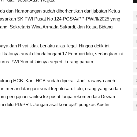
nda dan Hamonangan sudah diberhentikan dari jabatan Ketua
rdasarkan SK PWI Pusat No 124-PGS/A/PP-PWI/II/2025 yang
ng, Sekretaris Wina Armada Sukardi, dan Ketua Bidang
 dan Rivai tidak berlaku alias ilegal. Hingga detik ini,
katanya surat ditandatangani 17 Februari lalu, sedangkan ini
ngurus PWI Sumut lainnya seperti kurang paham
 dukung HCB. Kan, HCB sudah dipecat. Jadi, rasanya aneh
dan menandatangani surat keputusan. Lalu, orang yang sudah
irim pengajuan sanksi ke pusat tanpa rekomendasi Dewan
i dulu PD/PRT. Jangan asal koar aja!” pungkas Austin