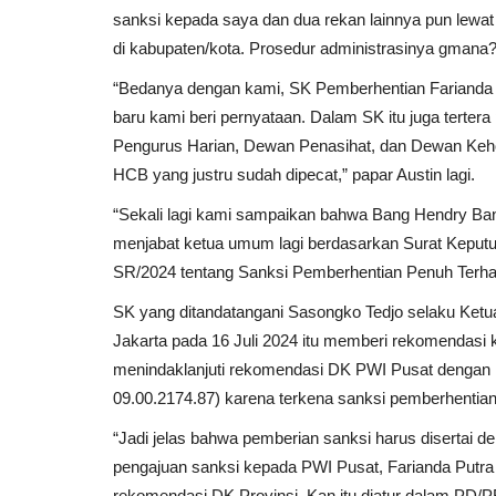
sanksi kepada saya dan dua rekan lainnya pun lewat r
di kabupaten/kota. Prosedur administrasinya gmana?”
“Bedanya dengan kami, SK Pemberhentian Farianda 
baru kami beri pernyataan. Dalam SK itu juga terter
Pengurus Harian, Dewan Penasihat, dan Dewan Keho
HCB yang justru sudah dipecat,” papar Austin lagi.
“Sekali lagi kami sampaikan bahwa Bang Hendry Ban
menjabat ketua umum lagi berdasarkan Surat Kepu
SR/2024 tentang Sanksi Pemberhentian Penuh Terha
SK yang ditandatangani Sasongko Tedjo selaku Ketu
Jakarta pada 16 Juli 2024 itu memberi rekomendas
menindaklanjuti rekomendasi DK PWI Pusat dengan
09.00.2174.87) karena terkena sanksi pemberhentia
“Jadi jelas bahwa pemberian sanksi harus disertai
pengajuan sanksi kepada PWI Pusat, Farianda Putr
rekomendasi DK Provinsi. Kan itu diatur dalam PD/PR