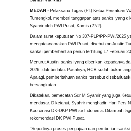
MEDAN
- Pelaksana Tugas (Plt) Ketua Persatuan W
Tumengkol, memberi tanggapan atas sanksi yang d
Syahrir oleh PWI Pusat, Kamis (27/2).
Dalam surat keputusan No 307-PLP/PP-PWI/2025 ya
mengatasnamakan PWI Pusat, disebutkan Austin Tum
sanksi pemberhentian penuh terhitung 17 Februari 20
Menurut Austin, sanksi yang diberikan kepadanya da
2026 tidak berlaku. Pasalnya, HCB sudah bukan ang
Apalagi, pemberitahuan sanksi tersebut disebarluask
bersangkutan.
Dikatakan, pemecatan Sdr M Syahrir yang juga Ket
mendasar. Diketahui, Syahrir menghadiri Hari Pers 
Koordinasi DK-DKP PWI se Indonesia. Ditambah lagi,
rekomendasi DK PWI Pusat.
“Sepertinya proses pengajuan dan pemberian sanks