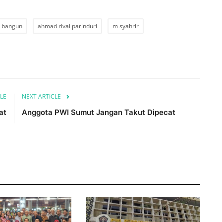
h bangun
ahmad rivai parinduri
m syahrir
LE
NEXT ARTICLE
at
Anggota PWI Sumut Jangan Takut Dipecat