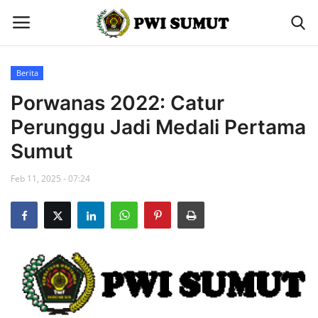
Berita
Home
Porwanas 2022: Catur
Perunggu Jadi Medali Pertama
Berita
Sumut
Contact
Feb 11, 2025 - 07:24
Gallery