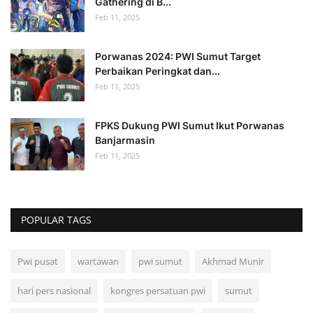
Gathering di B...
Feb 11, 2025
Porwanas 2024: PWI Sumut Target
Perbaikan Peringkat dan...
Feb 11, 2025
FPKS Dukung PWI Sumut Ikut Porwanas
Banjarmasin
Feb 11, 2025
POPULAR TAGS
Pwi pusat
wartawan
pwi sumut
Akhmad Munir
hari pers nasional
kongres persatuan pwi
sumut