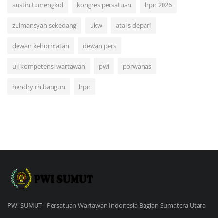
austin tumengkol
kongres persatuan
hpn 2026
zulmansyah sekedang
ukw
atal s depari
dewan kehormatan
dewan pers
uji kompetensi wartawan
pwi
porwanas
hendry ch bangun
hpn
PWI SUMUT - Persatuan Wartawan Indonesia Bagian Sumatera Utara