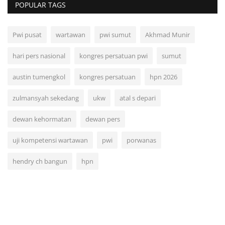
POPULAR TAGS
Pwi pusat
wartawan
pwi sumut
Akhmad Munir
hari pers nasional
kongres persatuan pwi
sumut
austin tumengkol
kongres persatuan
hpn 2026
zulmansyah sekedang
ukw
atal s depari
dewan kehormatan
dewan pers
uji kompetensi wartawan
pwi
porwanas
hendry ch bangun
hpn