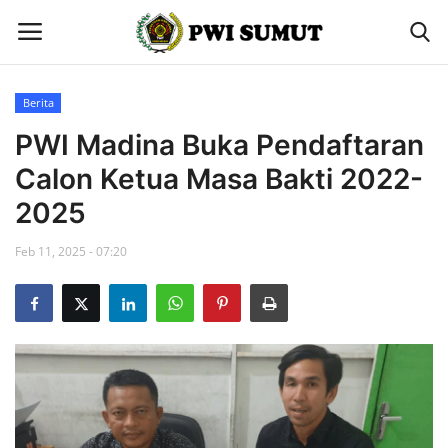
Berita
Home
PWI Madina Buka Pendaftaran
Calon Ketua Masa Bakti 2022-
Berita
2025
Contact
Feb 11, 2025 - 07:20
Gallery