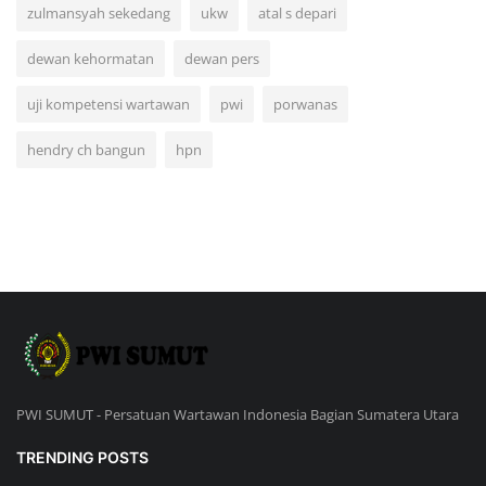
zulmansyah sekedang
ukw
atal s depari
dewan kehormatan
dewan pers
uji kompetensi wartawan
pwi
porwanas
hendry ch bangun
hpn
PWI SUMUT - Persatuan Wartawan Indonesia Bagian Sumatera Utara
TRENDING POSTS