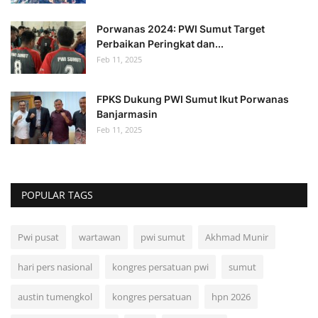
Porwanas 2024: PWI Sumut Target
Perbaikan Peringkat dan...
Feb 11, 2025
FPKS Dukung PWI Sumut Ikut Porwanas
Banjarmasin
Feb 11, 2025
POPULAR TAGS
Pwi pusat
wartawan
pwi sumut
Akhmad Munir
hari pers nasional
kongres persatuan pwi
sumut
austin tumengkol
kongres persatuan
hpn 2026