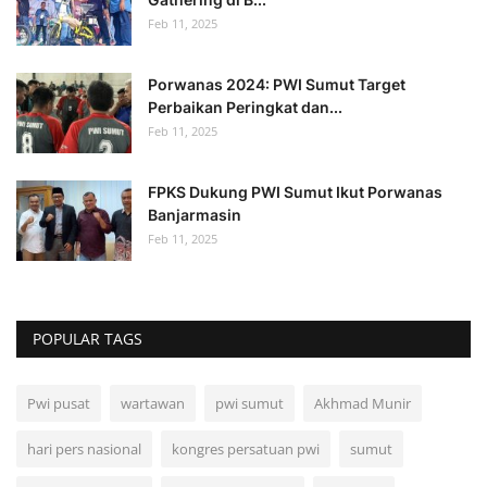
Feb 11, 2025
Porwanas 2024: PWI Sumut Target
Perbaikan Peringkat dan...
Feb 11, 2025
FPKS Dukung PWI Sumut Ikut Porwanas
Banjarmasin
Feb 11, 2025
POPULAR TAGS
Pwi pusat
wartawan
pwi sumut
Akhmad Munir
hari pers nasional
kongres persatuan pwi
sumut