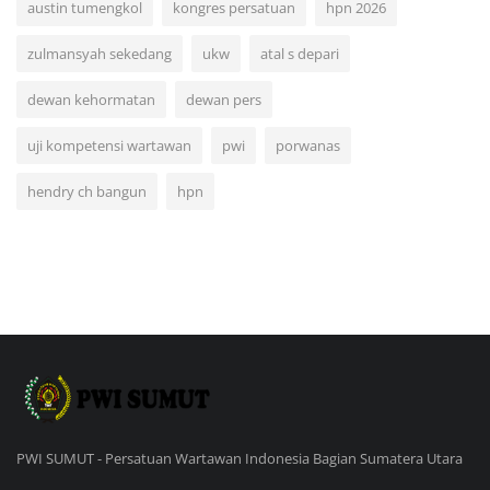
austin tumengkol
kongres persatuan
hpn 2026
zulmansyah sekedang
ukw
atal s depari
dewan kehormatan
dewan pers
uji kompetensi wartawan
pwi
porwanas
hendry ch bangun
hpn
PWI SUMUT - Persatuan Wartawan Indonesia Bagian Sumatera Utara