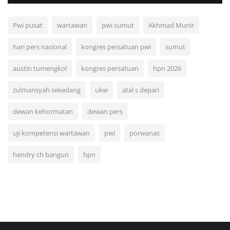
Pwi pusat
wartawan
pwi sumut
Akhmad Munir
hari pers nasional
kongres persatuan pwi
sumut
austin tumengkol
kongres persatuan
hpn 2026
zulmansyah sekedang
ukw
atal s depari
dewan kehormatan
dewan pers
uji kompetensi wartawan
pwi
porwanas
hendry ch bangun
hpn