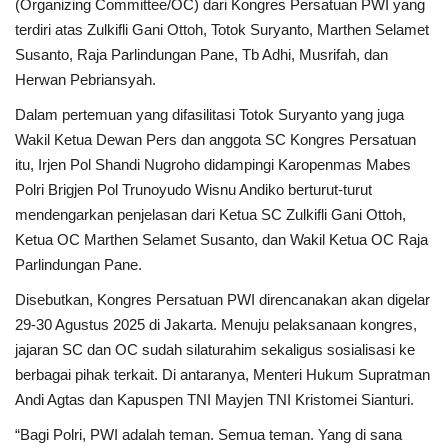
(Organizing Committee/OC) dari Kongres Persatuan PWI yang
terdiri atas Zulkifli Gani Ottoh, Totok Suryanto, Marthen Selamet
Susanto, Raja Parlindungan Pane, Tb Adhi, Musrifah, dan
Herwan Pebriansyah.
Dalam pertemuan yang difasilitasi Totok Suryanto yang juga
Wakil Ketua Dewan Pers dan anggota SC Kongres Persatuan
itu, Irjen Pol Shandi Nugroho didampingi Karopenmas Mabes
Polri Brigjen Pol Trunoyudo Wisnu Andiko berturut-turut
mendengarkan penjelasan dari Ketua SC Zulkifli Gani Ottoh,
Ketua OC Marthen Selamet Susanto, dan Wakil Ketua OC Raja
Parlindungan Pane.
Disebutkan, Kongres Persatuan PWI direncanakan akan digelar
29-30 Agustus 2025 di Jakarta. Menuju pelaksanaan kongres,
jajaran SC dan OC sudah silaturahim sekaligus sosialisasi ke
berbagai pihak terkait. Di antaranya, Menteri Hukum Supratman
Andi Agtas dan Kapuspen TNI Mayjen TNI Kristomei Sianturi.
“Bagi Polri, PWI adalah teman. Semua teman. Yang di sana