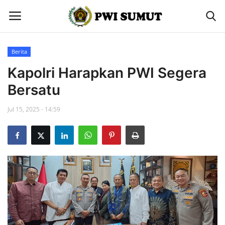
Berita
Home
Kapolri Harapkan PWI Segera
Bersatu
Berita
Jul 15, 2025 - 14:59
Contact
Gallery