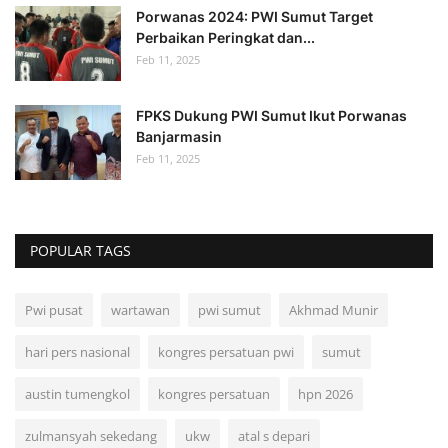
Porwanas 2024: PWI Sumut Target
Perbaikan Peringkat dan...
Feb 11, 2025
FPKS Dukung PWI Sumut Ikut Porwanas
Banjarmasin
Feb 11, 2025
POPULAR TAGS
Pwi pusat
wartawan
pwi sumut
Akhmad Munir
hari pers nasional
kongres persatuan pwi
sumut
austin tumengkol
kongres persatuan
hpn 2026
zulmansyah sekedang
ukw
atal s depari