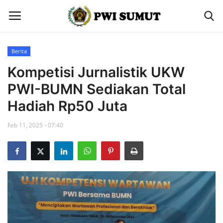
Berita
Home
Kompetisi Jurnalistik UKW
PWI-BUMN Sediakan Total
Berita
Hadiah Rp50 Juta
Contact
Feb 11, 2025 - 07:40
Gallery