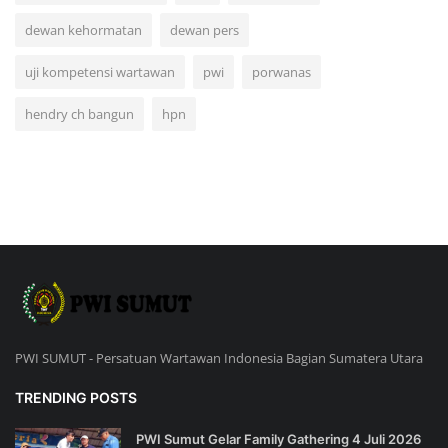
dewan kehormatan
dewan pers
uji kompetensi wartawan
pwi
porwanas
hendry ch bangun
hpn
PWI SUMUT - Persatuan Wartawan Indonesia Bagian Sumatera Utara
TRENDING POSTS
PWI Sumut Gelar Family Gathering 4 Juli 2026