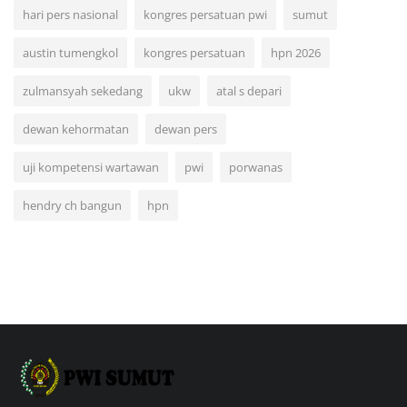
hari pers nasional
kongres persatuan pwi
sumut
austin tumengkol
kongres persatuan
hpn 2026
zulmansyah sekedang
ukw
atal s depari
dewan kehormatan
dewan pers
uji kompetensi wartawan
pwi
porwanas
hendry ch bangun
hpn