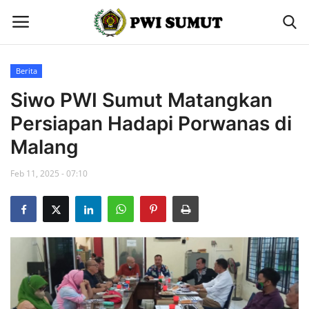
Berita
Home
Siwo PWI Sumut Matangkan
Persiapan Hadapi Porwanas di
Berita
Malang
Contact
Feb 11, 2025 - 07:10
Gallery