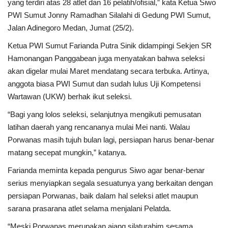
yang terdiri atas 28 atlet dan 16 pelatih/ofisial,” kata Ketua Siwo
PWI Sumut Jonny Ramadhan Silalahi di Gedung PWI Sumut,
Jalan Adinegoro Medan, Jumat (25/2).
Ketua PWI Sumut Farianda Putra Sinik didampingi Sekjen SR
Hamonangan Panggabean juga menyatakan bahwa seleksi
akan digelar mulai Maret mendatang secara terbuka. Artinya,
anggota biasa PWI Sumut dan sudah lulus Uji Kompetensi
Wartawan (UKW) berhak ikut seleksi.
“Bagi yang lolos seleksi, selanjutnya mengikuti pemusatan
latihan daerah yang rencananya mulai Mei nanti. Walau
Porwanas masih tujuh bulan lagi, persiapan harus benar-benar
matang secepat mungkin,” katanya.
Farianda meminta kepada pengurus Siwo agar benar-benar
serius menyiapkan segala sesuatunya yang berkaitan dengan
persiapan Porwanas, baik dalam hal seleksi atlet maupun
sarana prasarana atlet selama menjalani Pelatda.
“Meski Porwanas merupakan ajang silaturahim sesama