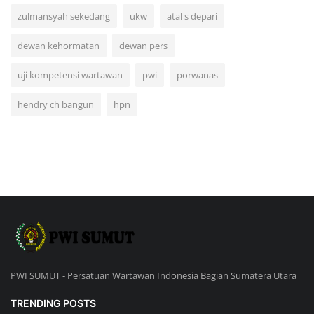
zulmansyah sekedang
ukw
atal s depari
dewan kehormatan
dewan pers
uji kompetensi wartawan
pwi
porwanas
hendry ch bangun
hpn
PWI SUMUT - Persatuan Wartawan Indonesia Bagian Sumatera Utara
TRENDING POSTS