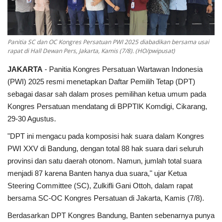
Panitia SC dan OC Kongres Persatuan PWI 2025 diabadikan bersama usai
rapat di Hall Dewan Pers, Jakarta, Kamis (7/8). (HO/pwipusat)
JAKARTA
- Panitia Kongres Persatuan Wartawan Indonesia
(PWI) 2025 resmi menetapkan Daftar Pemilih Tetap (DPT)
sebagai dasar sah dalam proses pemilihan ketua umum pada
Kongres Persatuan mendatang di BPPTIK Komdigi, Cikarang,
29-30 Agustus.
"DPT ini mengacu pada komposisi hak suara dalam Kongres
PWI XXV di Bandung, dengan total 88 hak suara dari seluruh
provinsi dan satu daerah otonom. Namun, jumlah total suara
menjadi 87 karena Banten hanya dua suara," ujar Ketua
Steering Committee (SC), Zulkifli Gani Ottoh, dalam rapat
bersama SC-OC Kongres Persatuan di Jakarta, Kamis (7/8).
Berdasarkan DPT Kongres Bandung, Banten sebenarnya punya