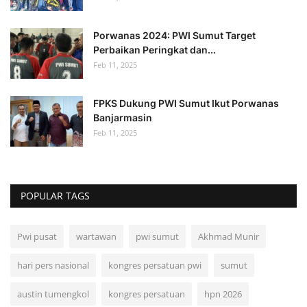
Porwanas 2024: PWI Sumut Target
Perbaikan Peringkat dan...
Feb 11, 2025
FPKS Dukung PWI Sumut Ikut Porwanas
Banjarmasin
Feb 11, 2025
POPULAR TAGS
Pwi pusat
wartawan
pwi sumut
Akhmad Munir
hari pers nasional
kongres persatuan pwi
sumut
austin tumengkol
kongres persatuan
hpn 2026