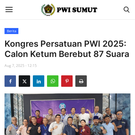
Berita
Home
Kongres Persatuan PWI 2025:
Calon Ketum Berebut 87 Suara
Berita
Aug 7, 2025 - 12:15
Contact
Gallery