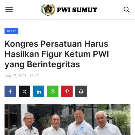
Berita
Home
Kongres Persatuan Harus
Hasilkan Figur Ketum PWI
Berita
yang Berintegritas
Contact
Aug 17, 2025 - 11:17
Gallery