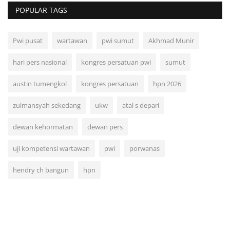
POPULAR TAGS
Pwi pusat
wartawan
pwi sumut
Akhmad Munir
hari pers nasional
kongres persatuan pwi
sumut
austin tumengkol
kongres persatuan
hpn 2026
zulmansyah sekedang
ukw
atal s depari
dewan kehormatan
dewan pers
uji kompetensi wartawan
pwi
porwanas
hendry ch bangun
hpn